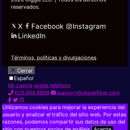
reservados.
X
Facebook
Instagram
LinkedIn
Términos, políticas y divulgaciones
Cerrar
Español
Mi cuenta
giggle teléfono
626.999.8888
support@gigglefiber.com
Utilizamos cookies para mejorar la experiencia del
usuario y analizar el tráfico del sitio web. Por estas
razones, podemos compartir sus datos de uso del
sitio con nuestros socios de análisis.
Acepte