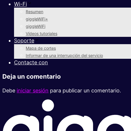
Wi-Fi
Resumen
giggleWiFi+
giggleWiFi
Vídeos tutoriales
Soporte
Mapa de cortes
Informar de una interrupción del servicio
Contacte con
Deja un comentario
Debe
iniciar sesión
para publicar un comentario.