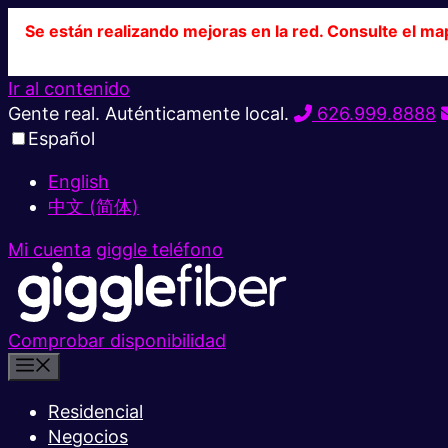
Se están realizando mejoras en la red. Consulte el ma
Ir al contenido
Gente real. Auténticamente local.
626.999.8888
Español
English
中文 (简体)
Mi cuenta
giggle teléfono
Comprobar disponibilidad
Residencial
Negocios