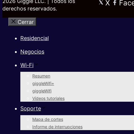
2026 Giggle LLC. | Todos los
X
Fac
derechos reservados.
Cerrar
Residencial
Negocios
Wi-Fi
Resumen
giggleWifi+
giggleWifi
Vídeos tutoriales
Soporte
Mapa de cortes
Informe de interrupciones