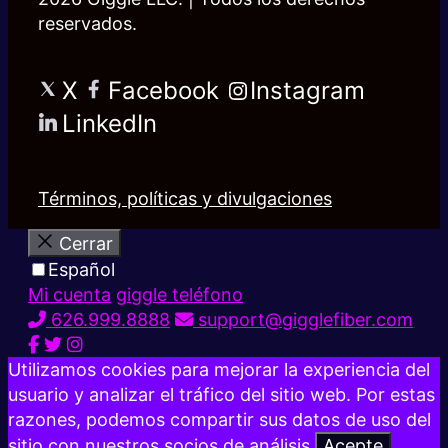
reservados.
X
Facebook
Instagram
LinkedIn
Términos, políticas y divulgaciones
Cerrar
Español
Mi cuenta
giggle teléfono
626.999.8888
support@gigglefiber.com
Utilizamos cookies para mejorar la experiencia del
usuario y analizar el tráfico del sitio web. Por estas
razones, podemos compartir sus datos de uso del
sitio con nuestros socios de análisis.
Acepte