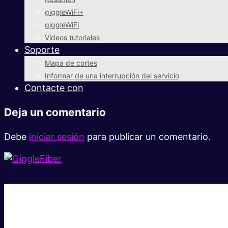
giggleWiFi+
giggleWiFi
Vídeos tutoriales
Soporte
Mapa de cortes
Informar de una interrupción del servicio
Contacte con
Deja un comentario
Debe
iniciar sesión
para publicar un comentario.
Súper rápido.