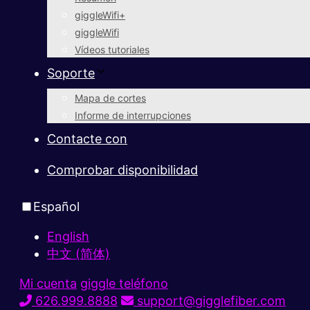
giggleWifi+
giggleWifi
Vídeos tutoriales
Soporte
Mapa de cortes
Informe de interrupciones
Contacte con
Comprobar disponibilidad
Español
English
中文 (简体)
Mi cuenta
giggle teléfono
626.999.8888
support@gigglefiber.com