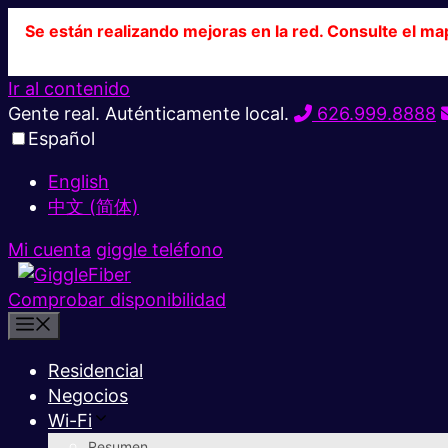
Se están realizando mejoras en la red. Consulte el ma
Ir al contenido
Gente real. Auténticamente local.
626.999.8888
Español
English
中文 (简体)
Mi cuenta
giggle teléfono
Comprobar disponibilidad
Residencial
Negocios
Wi-Fi
Resumen