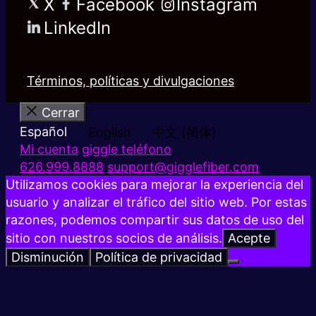
X
Facebook
Instagram
LinkedIn
Términos, políticas y divulgaciones
Cerrar
Español
English
中文 (简体)
Mi cuenta
giggle teléfono
626.999.8888
support@gigglefiber.com
Utilizamos cookies para mejorar la experiencia del
usuario y analizar el tráfico del sitio web. Por estas
razones, podemos compartir sus datos de uso del
sitio con nuestros socios de análisis.
Acepte
Disminución
Política de privacidad