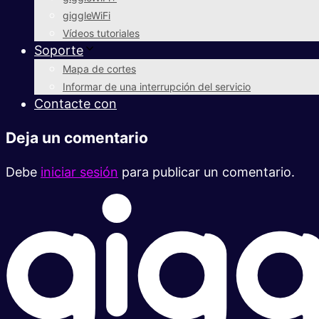
giggleWiFi
Vídeos tutoriales
Soporte
Mapa de cortes
Informar de una interrupción del servicio
Contacte con
Deja un comentario
Debe
iniciar sesión
para publicar un comentario.