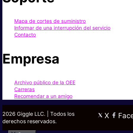
Mapa de cortes de suministro
Informar de una interrupción del servicio
Contacto
Empresa
Archivo público de la OEE
Carreras
Recomendar a un amigo
2026 Giggle LLC. | Todos los
X
Fac
derechos reservados.