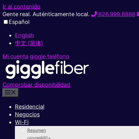
Ir al contenido
Gente real. Auténticamente local.
626.999.8888
Español
English
中文 (简体)
Mi cuenta
giggle teléfono
Comprobar disponibilidad
Residencial
Negocios
Wi-Fi
Resumen
giggleWiFi+