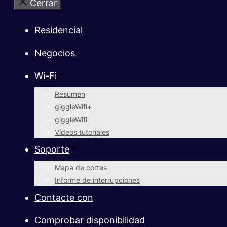
Cerrar
Residencial
Negocios
Wi-Fi
Resumen
giggleWifi+
giggleWifi
Vídeos tutoriales
Soporte
Mapa de cortes
Informe de interrupciones
Contacte con
Comprobar disponibilidad