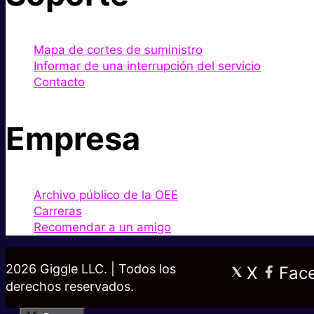
Mapa de cortes de suministro
Informar de una interrupción del servicio
Contacto
Empresa
Archivo público de la OEE
Carreras
Recomendar a un amigo
2026 Giggle LLC. | Todos los
X
Fac
derechos reservados.