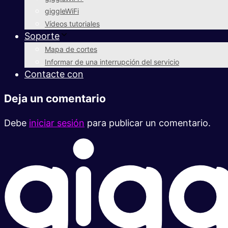
giggleWiFi
Vídeos tutoriales
Soporte
Mapa de cortes
Informar de una interrupción del servicio
Contacte con
Deja un comentario
Debe
iniciar sesión
para publicar un comentario.