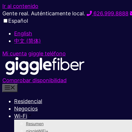
Ir al contenido
Gente real. Auténticamente local.
626.999.8888
Español
English
中文 (简体)
Mi cuenta
giggle teléfono
Comprobar disponibilidad
Residencial
Negocios
Wi-Fi
Resumen
giggleWiFi+