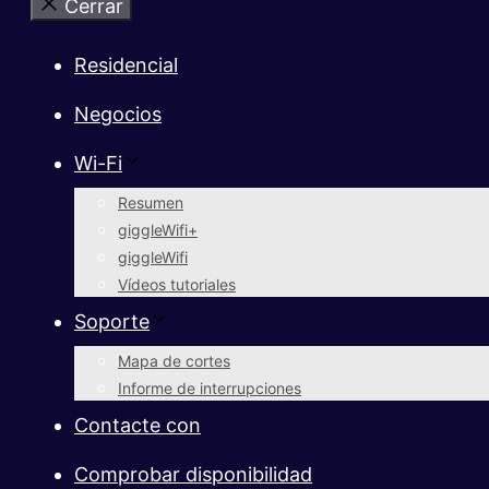
Cerrar
Residencial
Negocios
Wi-Fi
Resumen
giggleWifi+
giggleWifi
Vídeos tutoriales
Soporte
Mapa de cortes
Informe de interrupciones
Contacte con
Comprobar disponibilidad