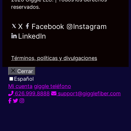
reservados.
X
Facebook
Instagram
LinkedIn
Términos, políticas y divulgaciones
Cerrar
Español
Mi cuenta
giggle teléfono
626.999.8888
support@gigglefiber.com