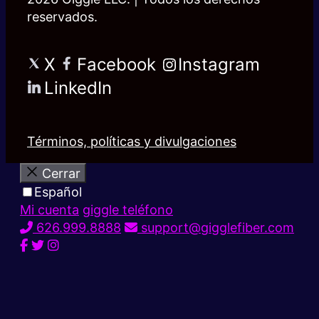
reservados.
X
Facebook
Instagram
LinkedIn
Términos, políticas y divulgaciones
Cerrar
Español
Mi cuenta
giggle teléfono
626.999.8888
support@gigglefiber.com