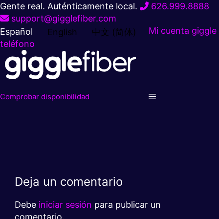
Ir
Gente real. Auténticamente local.
626.999.8888
al
support@gigglefiber.com
contenido
Mi cuenta
giggle
Español
English
中文 (简体)
teléfono
Comprobar disponibilidad
Deja un comentario
Debe
iniciar sesión
para publicar un
comentario.