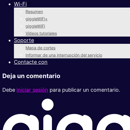
Wi-Fi
Resumen
giggleWiFi+
giggleWiFi
Vídeos tutoriales
Soporte
Mapa de cortes
Informar de una interrupción del servicio
Contacte con
Deja un comentario
Debe
iniciar sesión
para publicar un comentario.