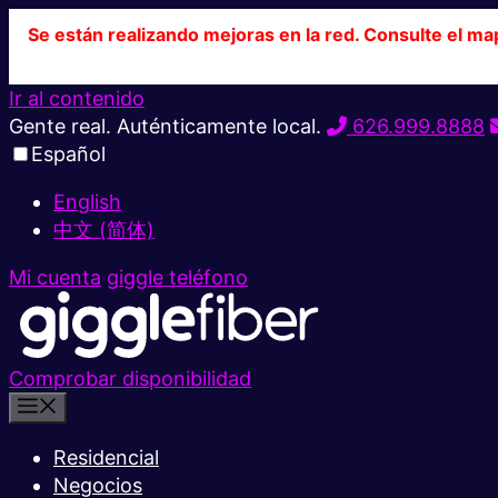
Se están realizando mejoras en la red. Consulte el ma
Ir al contenido
Gente real. Auténticamente local.
626.999.8888
Español
English
中文 (简体)
Mi cuenta
giggle teléfono
Comprobar disponibilidad
Residencial
Negocios