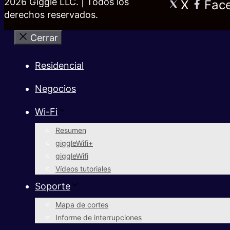
2026 Giggle LLC. | Todos los
X
Fac
derechos reservados.
Cerrar
Residencial
Negocios
Wi-Fi
Resumen
giggleWifi+
giggleWifi
Vídeos tutoriales
Soporte
Mapa de cortes
Informe de interrupciones