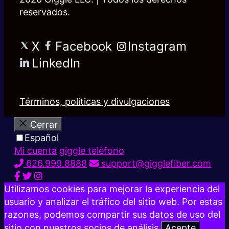
reservados.
X
Facebook
Instagram
LinkedIn
Términos, políticas y divulgaciones
Cerrar
Español
Mi cuenta
giggle teléfono
626.999.8888
support@gigglefiber.com
Utilizamos cookies para mejorar la experiencia del
usuario y analizar el tráfico del sitio web. Por estas
razones, podemos compartir sus datos de uso del
sitio con nuestros socios de análisis.
Acepte