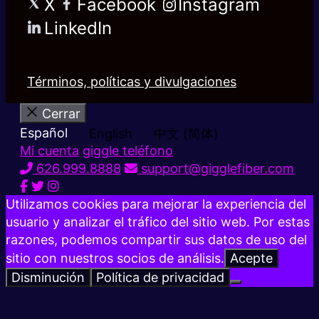
X
Facebook
Instagram
LinkedIn
Términos, políticas y divulgaciones
Cerrar
Español
English
中文 (简体)
Mi cuenta
giggle teléfono
626.999.8888
support@gigglefiber.com
Utilizamos cookies para mejorar la experiencia del
usuario y analizar el tráfico del sitio web. Por estas
razones, podemos compartir sus datos de uso del
sitio con nuestros socios de análisis.
Acepte
Disminución
Política de privacidad