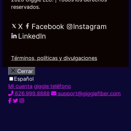
reservados.
X
Facebook
Instagram
LinkedIn
Términos, políticas y divulgaciones
Cerrar
Español
Mi cuenta
giggle teléfono
626.999.8888
support@gigglefiber.com