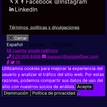
X
Facebook
Instagram
LinkedIn
Términos, políticas y divulgaciones
Cerrar
Español
English
中文 (简体)
Mi cuenta
giggle teléfono
626.999.8888
support@gigglefiber.com
Utilizamos cookies para mejorar la experiencia del
usuario y analizar el tráfico del sitio web. Por estas
razones, podemos compartir sus datos de uso del
sitio con nuestros socios de análisis.
Acepte
Disminución
Política de privacidad