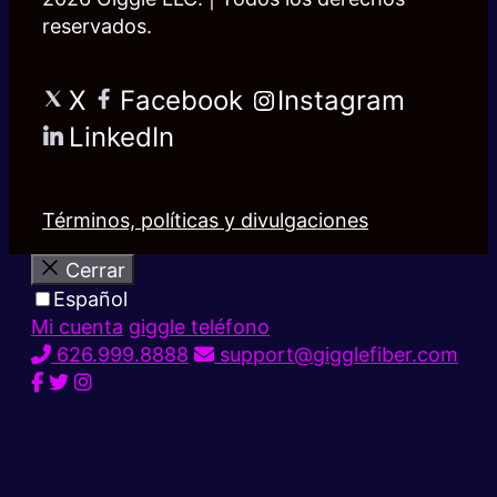
reservados.
X
Facebook
Instagram
LinkedIn
Términos, políticas y divulgaciones
Cerrar
Español
Mi cuenta
giggle teléfono
626.999.8888
support@gigglefiber.com