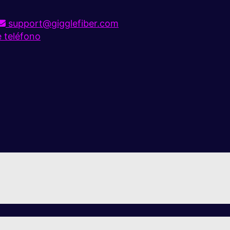
support@gigglefiber.com
e teléfono