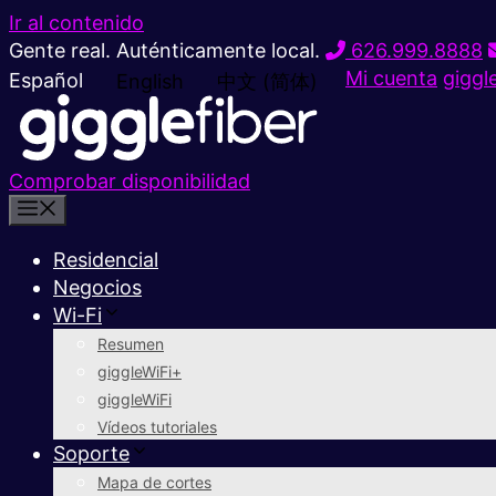
Ir al contenido
Gente real. Auténticamente local.
626.999.8888
Mi cuenta
giggl
Español
English
中文 (简体)
Comprobar disponibilidad
Residencial
Negocios
Wi-Fi
Resumen
giggleWiFi+
giggleWiFi
Vídeos tutoriales
Soporte
Mapa de cortes