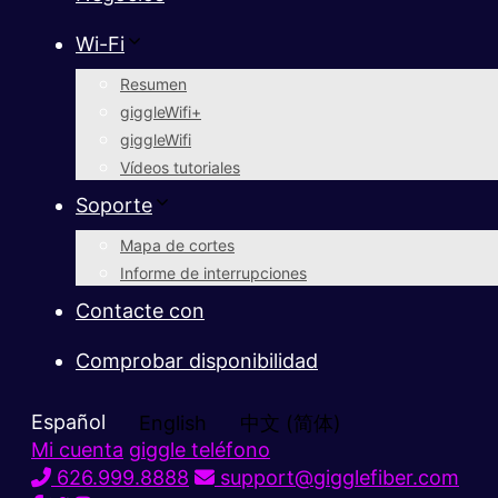
Wi-Fi
Resumen
giggleWifi+
giggleWifi
Vídeos tutoriales
Soporte
Mapa de cortes
Informe de interrupciones
Contacte con
Comprobar disponibilidad
Español
English
中文 (简体)
Mi cuenta
giggle teléfono
626.999.8888
support@gigglefiber.com