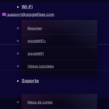
Wi-Fi
support@gigglefiber.com
Resumen
giggleWiFi+
giggleWiFi
Vídeos tutoriales
Soporte
Mapa de cortes