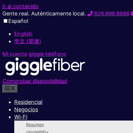
Ir al contenido
Gente real. Auténticamente local.
626.999.8888
Español
English
中文 (简体)
Mi cuenta
giggle teléfono
Comprobar disponibilidad
Residencial
Negocios
Wi-Fi
Resumen
giggleWiFi+