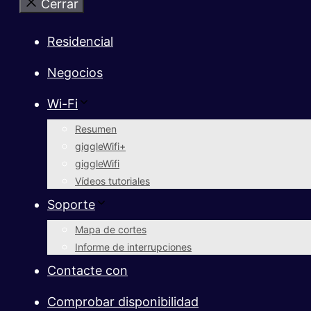
Cerrar
Residencial
Negocios
Wi-Fi
Resumen
giggleWifi+
giggleWifi
Vídeos tutoriales
Soporte
Mapa de cortes
Informe de interrupciones
Contacte con
Comprobar disponibilidad