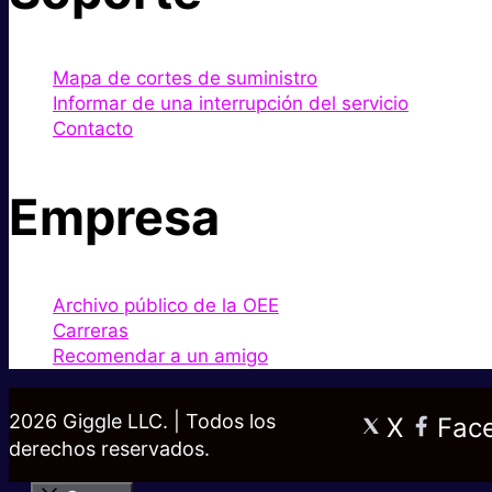
Mapa de cortes de suministro
Informar de una interrupción del servicio
Contacto
Empresa
Archivo público de la OEE
Carreras
Recomendar a un amigo
2026 Giggle LLC. | Todos los
X
Fac
derechos reservados.