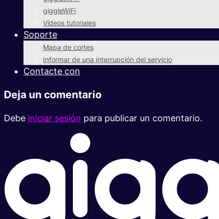
giggleWiFi
Vídeos tutoriales
Soporte
Mapa de cortes
Informar de una interrupción del servicio
Contacte con
Deja un comentario
Debe
iniciar sesión
para publicar un comentario.