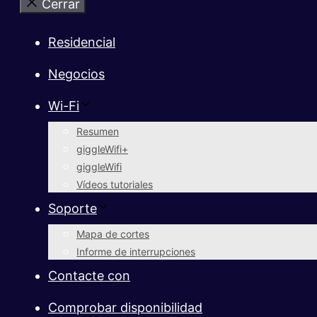
Cerrar
Residencial
Negocios
Wi-Fi
Resumen
giggleWifi+
giggleWifi
Vídeos tutoriales
Soporte
Mapa de cortes
Informe de interrupciones
Contacte con
Comprobar disponibilidad