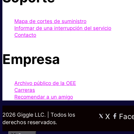
Mapa de cortes de suministro
Informar de una interrupción del servicio
Contacto
Empresa
Archivo público de la OEE
Carreras
Recomendar a un amigo
2026 Giggle LLC. | Todos los
X
Fac
derechos reservados.