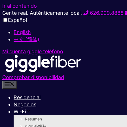
Ir al contenido
Gente real. Auténticamente local.
626.999.8888
Español
English
中文 (简体)
Mi cuenta
giggle teléfono
Comprobar disponibilidad
Residencial
Negocios
Wi-Fi
Resumen
giggleWiFi+