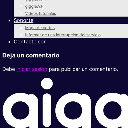
giggleWiFi
Vídeos tutoriales
Soporte
Mapa de cortes
Informar de una interrupción del servicio
Contacte con
Deja un comentario
Debe
iniciar sesión
para publicar un comentario.