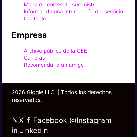
Mapa de cortes de suministro
Informar de una interrupción del servicio
Contacto
Empresa
Archivo público de la OEE
Carreras
Recomendar a un amigo
2026 Giggle LLC. | Todos los derechos
reservados.
X
Facebook
Instagram
LinkedIn