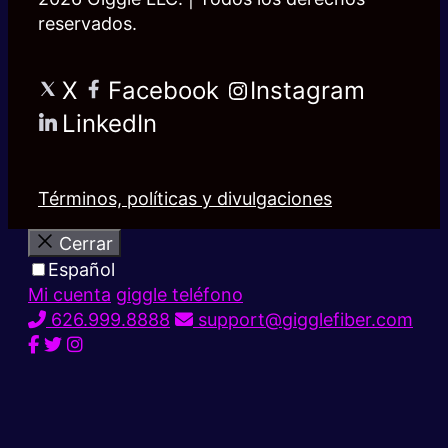
reservados.
X
Facebook
Instagram
LinkedIn
Términos, políticas y divulgaciones
Cerrar
Español
Mi cuenta
giggle teléfono
626.999.8888
support@gigglefiber.com