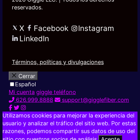
reservados.
X
Facebook
Instagram
LinkedIn
Términos, políticas y divulgaciones
Cerrar
Español
Mi cuenta
giggle teléfono
626.999.8888
support@gigglefiber.com
Utilizamos cookies para mejorar la experiencia del
usuario y analizar el tráfico del sitio web. Por estas
razones, podemos compartir sus datos de uso del
sitio con nuestros socios de análisis.
Acepte