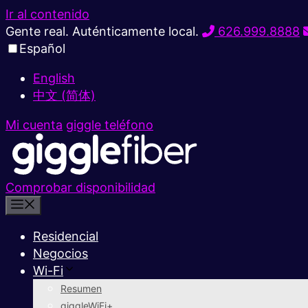
Ir al contenido
Gente real. Auténticamente local.
626.999.8888
Español
English
中文 (简体)
Mi cuenta
giggle teléfono
Comprobar disponibilidad
Residencial
Negocios
Wi-Fi
Resumen
giggleWiFi+