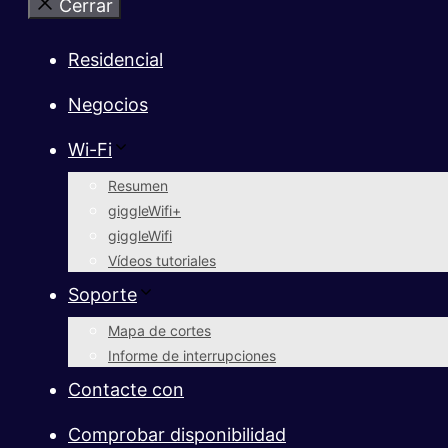
Cerrar
Residencial
Negocios
Wi-Fi
Resumen
giggleWifi+
giggleWifi
Vídeos tutoriales
Soporte
Mapa de cortes
Informe de interrupciones
Contacte con
Comprobar disponibilidad