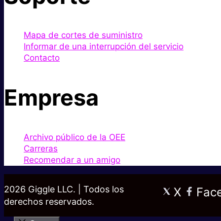
Mapa de cortes de suministro
Informar de una interrupción del servicio
Contacto
Empresa
Archivo público de la OEE
Carreras
Recomendar a un amigo
2026 Giggle LLC. | Todos los
X
Fac
derechos reservados.