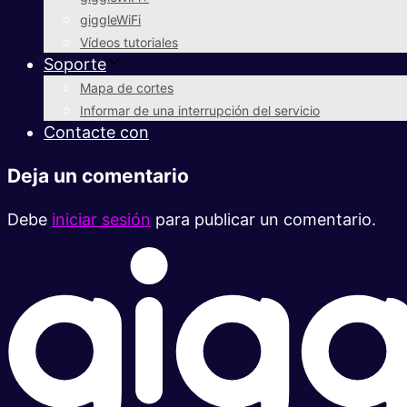
giggleWiFi
Vídeos tutoriales
Soporte
Mapa de cortes
Informar de una interrupción del servicio
Contacte con
Deja un comentario
Debe
iniciar sesión
para publicar un comentario.