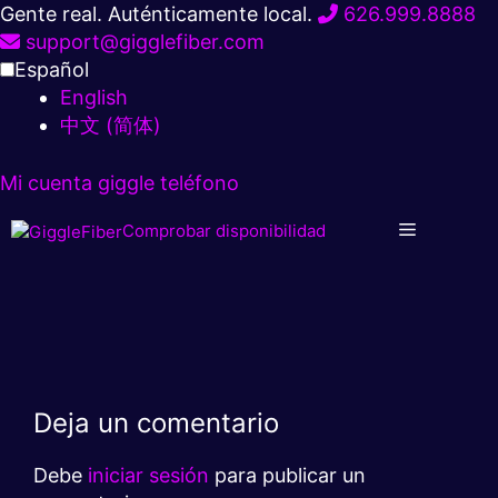
Ir
Gente real. Auténticamente local.
626.999.8888
al
support@gigglefiber.com
contenido
Español
English
中文 (简体)
Mi cuenta
giggle teléfono
Comprobar disponibilidad
Deja un comentario
Debe
iniciar sesión
para publicar un