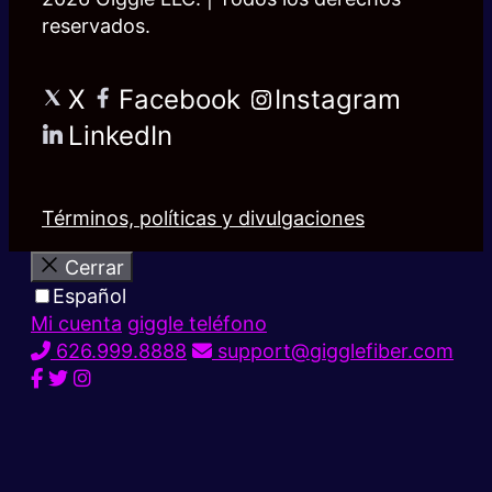
reservados.
X
Facebook
Instagram
LinkedIn
Términos, políticas y divulgaciones
Cerrar
Español
Mi cuenta
giggle teléfono
626.999.8888
support@gigglefiber.com