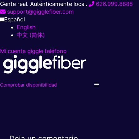
Ir
Gente real. Auténticamente local.
626.999.8888
al
support@gigglefiber.com
contenido
Español
English
中文 (简体)
Mi cuenta
giggle teléfono
Comprobar disponibilidad
Deja un comentario