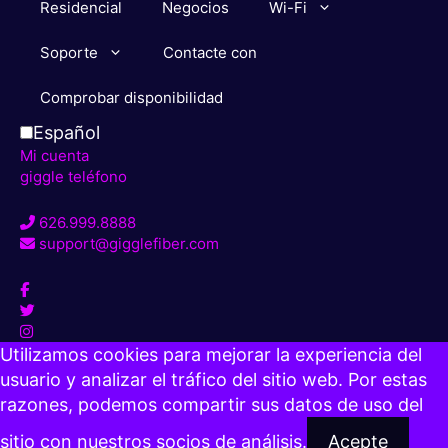
Residencial
Negocios
Wi-Fi
Soporte
Contacte con
Comprobar disponibilidad
Español
Mi cuenta
giggle teléfono
626.999.8888
support@gigglefiber.com
Utilizamos cookies para mejorar la experiencia del
usuario y analizar el tráfico del sitio web. Por estas
razones, podemos compartir sus datos de uso del
sitio con nuestros socios de análisis.
Acepte