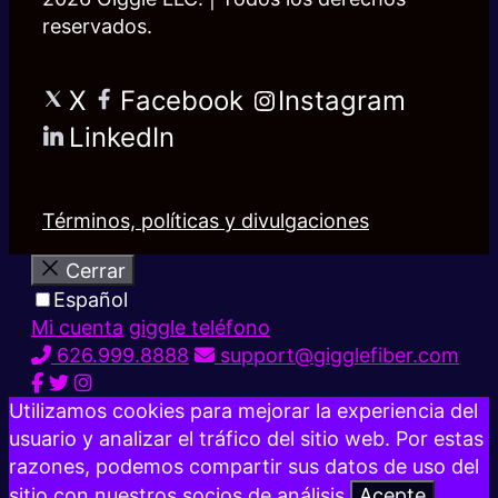
reservados.
X
Facebook
Instagram
LinkedIn
Términos, políticas y divulgaciones
Cerrar
Español
Mi cuenta
giggle teléfono
626.999.8888
support@gigglefiber.com
Utilizamos cookies para mejorar la experiencia del
usuario y analizar el tráfico del sitio web. Por estas
razones, podemos compartir sus datos de uso del
sitio con nuestros socios de análisis.
Acepte