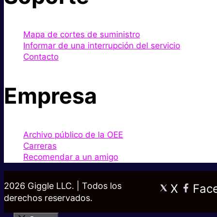
Mapa de cortes de suministro
Informar de una interrupción del servicio
Contacto
Empresa
Archivo público de la OEE
Carreras
Recomendar a un amigo
2026 Giggle LLC. | Todos los
X
Fac
derechos reservados.