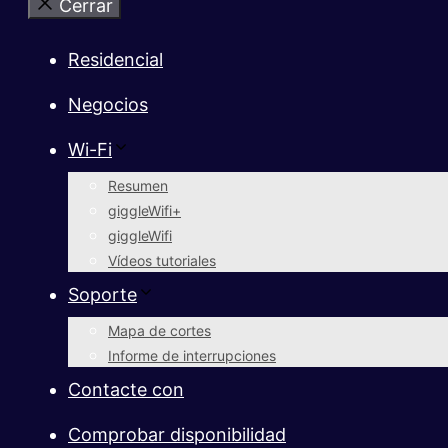
Cerrar
Residencial
Negocios
Wi-Fi
Resumen
giggleWifi+
giggleWifi
Vídeos tutoriales
Soporte
Mapa de cortes
Informe de interrupciones
Contacte con
Comprobar disponibilidad