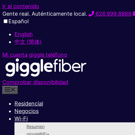
Ir al contenido
Gente real. Auténticamente local.
626.999.8888
Español
English
中文 (简体)
Mi cuenta
giggle teléfono
Comprobar disponibilidad
Residencial
Negocios
Wi-Fi
Resumen
giggleWiFi+