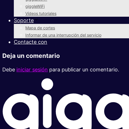
giggleWiFi
Vídeos tutoriales
Soporte
Mapa de cortes
Informar de una interrupción del servicio
Contacte con
Deja un comentario
Debe
iniciar sesión
para publicar un comentario.