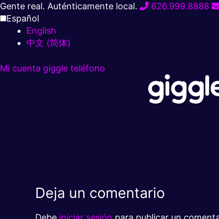
Ir
Gente real. Auténticamente local.
626.999.8888
al
Español
contenido
English
中文 (简体)
Mi cuenta
giggle teléfono
Deja un comentario
Debe
iniciar sesión
para publicar un comenta