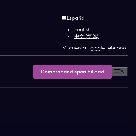
Español
English
中文 (简体)
Mi cuenta
giggle teléfono
Comprobar disponibilidad