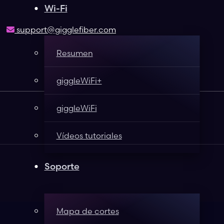
Wi-Fi
support@gigglefiber.com
Resumen
giggleWiFi+
giggleWiFi
Vídeos tutoriales
Soporte
Mapa de cortes