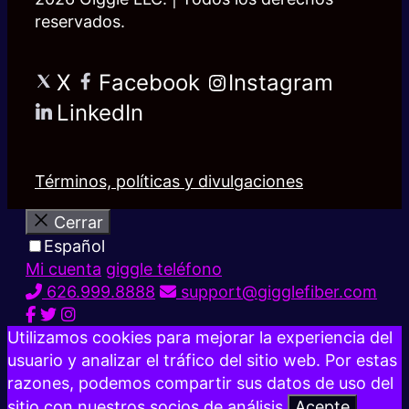
reservados.
X
Facebook
Instagram
LinkedIn
Términos, políticas y divulgaciones
Cerrar
Español
Mi cuenta
giggle teléfono
626.999.8888
support@gigglefiber.com
Utilizamos cookies para mejorar la experiencia del
usuario y analizar el tráfico del sitio web. Por estas
razones, podemos compartir sus datos de uso del
sitio con nuestros socios de análisis.
Acepte