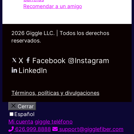
Recomendar a un amigo
2026 Giggle LLC. | Todos los derechos
reservados.
X
Facebook
Instagram
LinkedIn
Términos, políticas y divulgaciones
Cerrar
Español
Mi cuenta
giggle teléfono
626.999.8888
support@gigglefiber.com