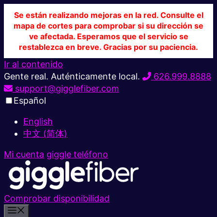
Se están realizando mejoras en la red. Consulte el
mapa de cortes para comprobar si su dirección se
ve afectada. Esperamos que el servicio se
restablezca en breve. Gracias por su paciencia.
Ir al contenido
Gente real. Auténticamente local.
626.999.8888
support@gigglefiber.com
Español
English
中文 (简体)
Mi cuenta
giggle teléfono
Comprobar disponibilidad