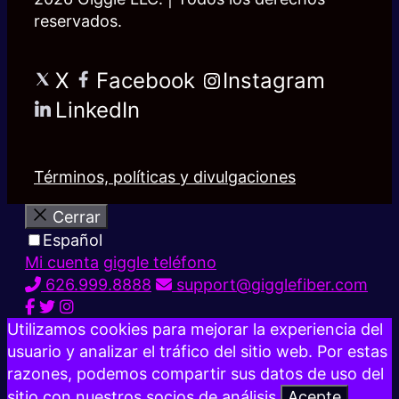
reservados.
X
Facebook
Instagram
LinkedIn
Términos, políticas y divulgaciones
Cerrar
Español
Mi cuenta
giggle teléfono
626.999.8888
support@gigglefiber.com
Utilizamos cookies para mejorar la experiencia del
usuario y analizar el tráfico del sitio web. Por estas
razones, podemos compartir sus datos de uso del
sitio con nuestros socios de análisis.
Acepte