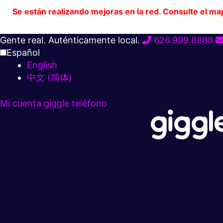
Se están realizando mejoras en la red. Consulte el ma
Ir
Gente real. Auténticamente local.
626.999.8888
al
Español
contenido
English
中文 (简体)
Mi cuenta
giggle teléfono