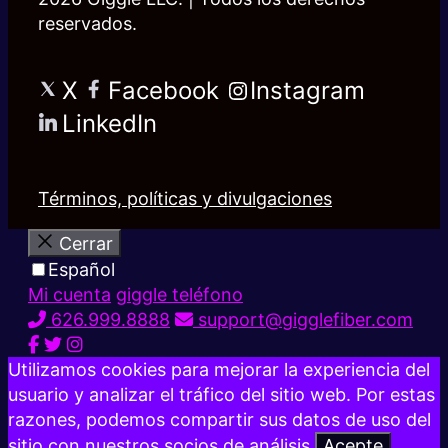
reservados.
X
Facebook
Instagram
LinkedIn
Términos, políticas y divulgaciones
Cerrar
Español
Mi cuenta
giggle teléfono
626.999.8888
support@gigglefiber.com
Utilizamos cookies para mejorar la experiencia del
usuario y analizar el tráfico del sitio web. Por estas
razones, podemos compartir sus datos de uso del
sitio con nuestros socios de análisis.
Acepte