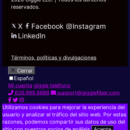
reservados.
X
Facebook
Instagram
LinkedIn
Términos, políticas y divulgaciones
Cerrar
Español
Mi cuenta
giggle teléfono
626.999.8888
support@gigglefiber.com
Utilizamos cookies para mejorar la experiencia del
usuario y analizar el tráfico del sitio web. Por estas
razones, podemos compartir sus datos de uso del
sitio con nuestros socios de análisis.
Acepte