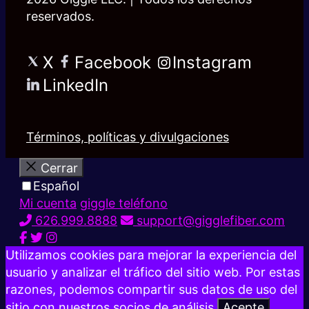
reservados.
X
Facebook
Instagram
LinkedIn
Términos, políticas y divulgaciones
Cerrar
Español
Mi cuenta
giggle teléfono
626.999.8888
support@gigglefiber.com
Utilizamos cookies para mejorar la experiencia del
usuario y analizar el tráfico del sitio web. Por estas
razones, podemos compartir sus datos de uso del
sitio con nuestros socios de análisis.
Acepte