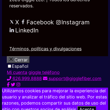
reservados.
X
Facebook
Instagram
LinkedIn
Términos, políticas y divulgaciones
Cerrar
Español
Mi cuenta
giggle teléfono
626.999.8888
support@gigglefiber.com
Utilizamos cookies para mejorar la experiencia del
usuario y analizar el tráfico del sitio web. Por estas
razones, podemos compartir sus datos de uso del
sitio con nuestros socios de análisis.
Acepte