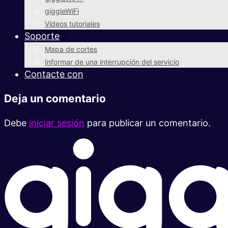
giggleWiFi
Vídeos tutoriales
Soporte
Mapa de cortes
Informar de una interrupción del servicio
Contacte con
Deja un comentario
Debe
iniciar sesión
para publicar un comentario.