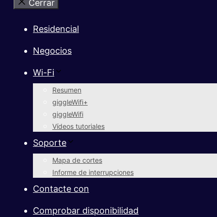
Cerrar
Residencial
Negocios
Wi-Fi
Resumen
giggleWifi+
giggleWifi
Vídeos tutoriales
Soporte
Mapa de cortes
Informe de interrupciones
Contacte con
Comprobar disponibilidad