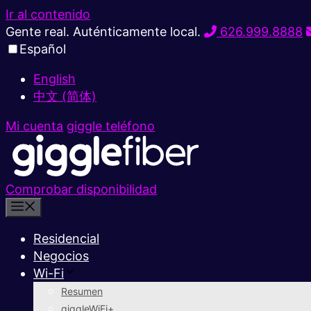
Ir al contenido
Gente real. Auténticamente local.
626.999.8888
Español
English
中文 (简体)
Mi cuenta
giggle teléfono
Comprobar disponibilidad
Residencial
Negocios
Wi-Fi
Resumen
giggleWiFi+