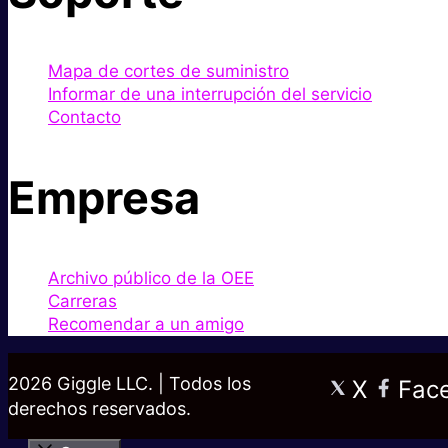
Mapa de cortes de suministro
Informar de una interrupción del servicio
Contacto
Empresa
Archivo público de la OEE
Carreras
Recomendar a un amigo
2026 Giggle LLC. | Todos los
X
Fac
derechos reservados.