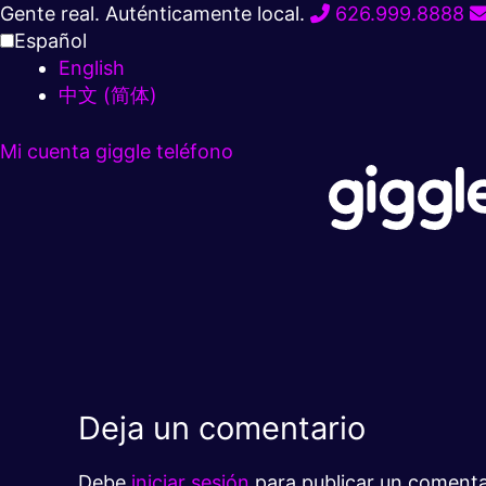
Ir
Gente real. Auténticamente local.
626.999.8888
al
Español
contenido
English
中文 (简体)
Mi cuenta
giggle teléfono
Deja un comentario
Debe
iniciar sesión
para publicar un comenta