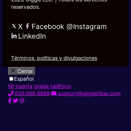
reservados.
X
Facebook
Instagram
LinkedIn
Términos, políticas y divulgaciones
Cerrar
Español
Mi cuenta
giggle teléfono
626.999.8888
support@gigglefiber.com