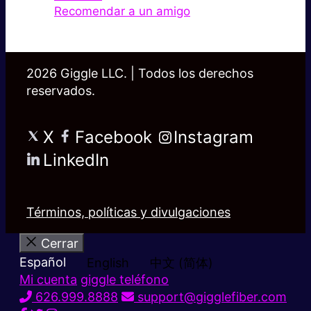
Recomendar a un amigo
2026 Giggle LLC. | Todos los derechos
reservados.
X
Facebook
Instagram
LinkedIn
Términos, políticas y divulgaciones
Cerrar
Español
English
中文 (简体)
Mi cuenta
giggle teléfono
626.999.8888
support@gigglefiber.com