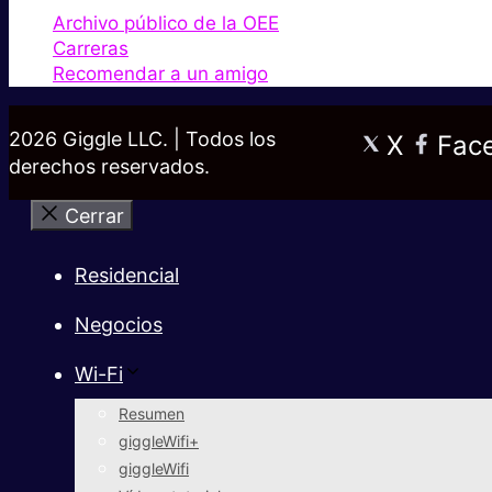
Archivo público de la OEE
Carreras
Recomendar a un amigo
2026 Giggle LLC. | Todos los
X
Fac
derechos reservados.
Cerrar
Residencial
Negocios
Wi-Fi
Resumen
giggleWifi+
giggleWifi