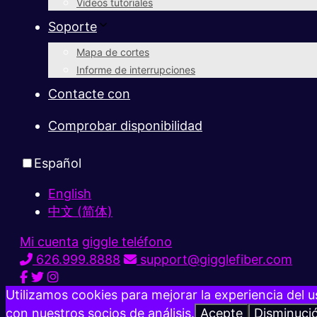
Vídeos tutoriales
Soporte
Mapa de cortes
Informe de interrupciones
Contacte con
Comprobar disponibilidad
Español
English
中文 (简体)
Mi cuenta
giggle teléfono
626.999.8888
support@gigglefiber.com
Utilizamos cookies para mejorar la experiencia del u
con nuestros socios de análisis.
Acepte
Disminuci