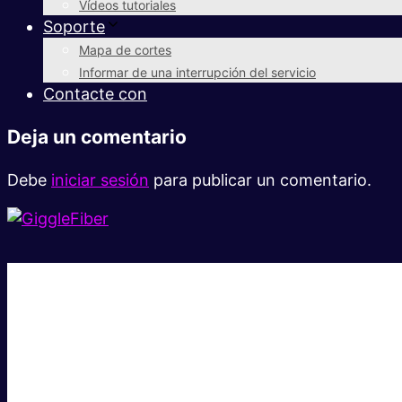
Vídeos tutoriales
Soporte
Mapa de cortes
Informar de una interrupción del servicio
Contacte con
Deja un comentario
Debe
iniciar sesión
para publicar un comentario.
Súper rápido.
Excelente precio.