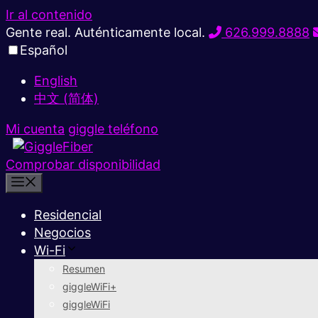
Ir al contenido
Gente real. Auténticamente local.
626.999.8888
Español
English
中文 (简体)
Mi cuenta
giggle teléfono
Comprobar disponibilidad
Residencial
Negocios
Wi-Fi
Resumen
giggleWiFi+
giggleWiFi