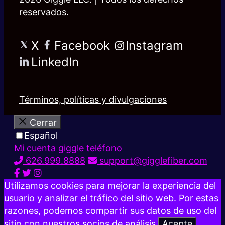
reservados.
X
Facebook
Instagram
LinkedIn
Términos, políticas y divulgaciones
Cerrar
Español
Mi cuenta
giggle teléfono
626.999.8888
support@gigglefiber.com
Utilizamos cookies para mejorar la experiencia del
usuario y analizar el tráfico del sitio web. Por estas
razones, podemos compartir sus datos de uso del
sitio con nuestros socios de análisis.
Acepte