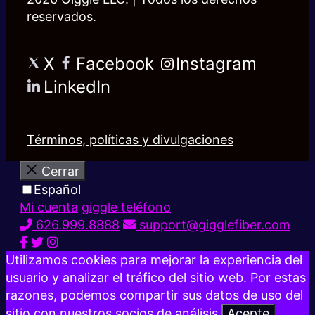
reservados.
X
Facebook
Instagram
LinkedIn
Términos, políticas y divulgaciones
Cerrar
Español
Mi cuenta
giggle teléfono
626.999.8888
support@gigglefiber.com
Utilizamos cookies para mejorar la experiencia del
usuario y analizar el tráfico del sitio web. Por estas
razones, podemos compartir sus datos de uso del
sitio con nuestros socios de análisis.
Acepte