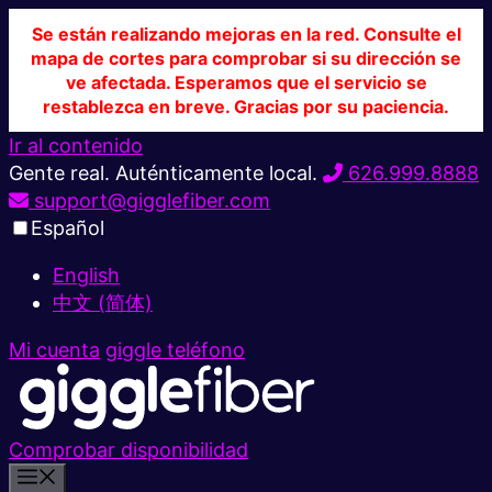
Se están realizando mejoras en la red. Consulte el
mapa de cortes para comprobar si su dirección se
ve afectada. Esperamos que el servicio se
restablezca en breve. Gracias por su paciencia.
Ir al contenido
Gente real. Auténticamente local.
626.999.8888
support@gigglefiber.com
Español
English
中文 (简体)
Mi cuenta
giggle teléfono
Comprobar disponibilidad