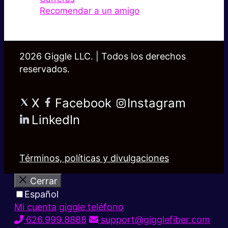
Recomendar a un amigo
2026 Giggle LLC. | Todos los derechos
reservados.
X
Facebook
Instagram
LinkedIn
Términos, políticas y divulgaciones
Cerrar
Español
Mi cuenta
giggle teléfono
626.999.8888
support@gigglefiber.com