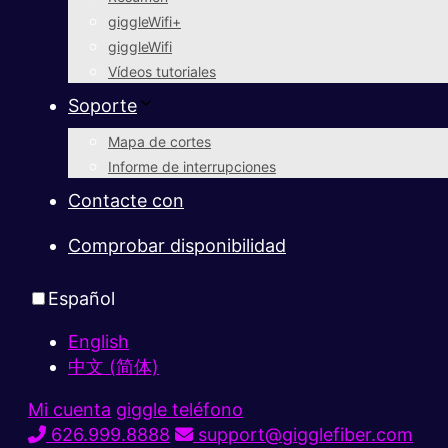
giggleWifi+
giggleWifi
Vídeos tutoriales
Soporte
Mapa de cortes
Informe de interrupciones
Contacte con
Comprobar disponibilidad
Español
English
中文 (简体)
Mi cuenta
giggle teléfono
626.999.8888
support@gigglefiber.com