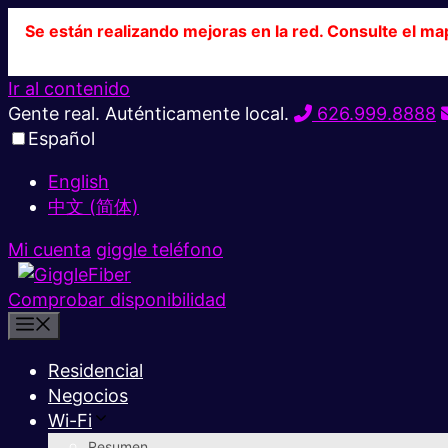
Se están realizando mejoras en la red. Consulte el ma
Ir al contenido
Gente real. Auténticamente local.
626.999.8888
Español
English
中文 (简体)
Mi cuenta
giggle teléfono
Comprobar disponibilidad
Residencial
Negocios
Wi-Fi
Resumen