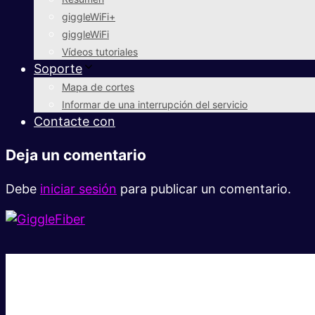
giggleWiFi+
giggleWiFi
Vídeos tutoriales
Soporte
Mapa de cortes
Informar de una interrupción del servicio
Contacte con
Deja un comentario
Debe
iniciar sesión
para publicar un comentario.
Súper rápido.