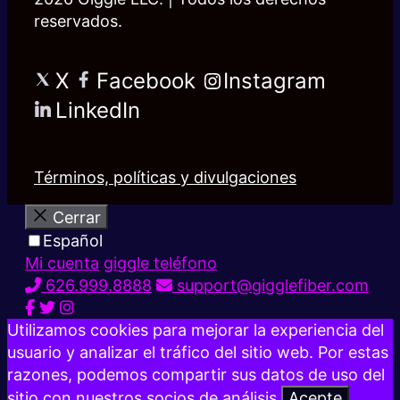
reservados.
X
Facebook
Instagram
LinkedIn
Términos, políticas y divulgaciones
Cerrar
Español
Mi cuenta
giggle teléfono
626.999.8888
support@gigglefiber.com
Utilizamos cookies para mejorar la experiencia del
usuario y analizar el tráfico del sitio web. Por estas
razones, podemos compartir sus datos de uso del
sitio con nuestros socios de análisis.
Acepte