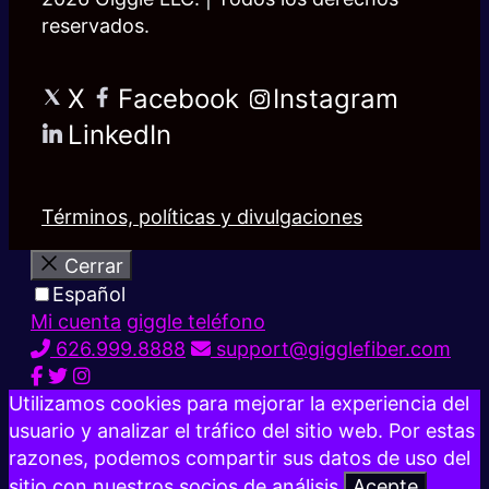
reservados.
X
Facebook
Instagram
LinkedIn
Términos, políticas y divulgaciones
Cerrar
Español
Mi cuenta
giggle teléfono
626.999.8888
support@gigglefiber.com
Utilizamos cookies para mejorar la experiencia del
usuario y analizar el tráfico del sitio web. Por estas
razones, podemos compartir sus datos de uso del
sitio con nuestros socios de análisis.
Acepte